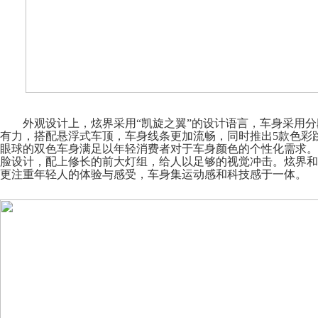
外观设计上，
炫界采用
“凯旋之翼”的设计语言，
车身
采用分
有力，搭配悬浮式车顶
，车身线条更加流畅，同时推出
5款色彩
眼球的双色车身
满足以年轻消费者对于车身颜色的个性化需求
。
脸设计，配上修长的前大灯组，给人以足够的视觉冲击。炫界和
更注重年轻人的体验与感受，车身集运动感和科技感于一体。