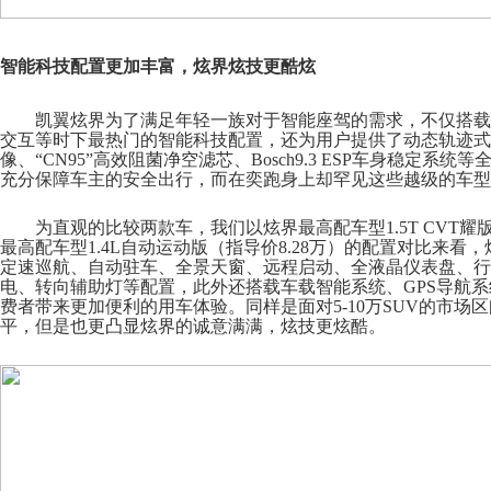
智能科技配置更加丰富，炫界炫技更酷炫
凯翼炫界为了满足年轻一族对于智能座驾的需求，不仅搭载
交互等时下最热门的智能科技配置，还为用户提供了动态轨迹式
像、
“CN95”高效阻菌净空滤芯、Bosch9.3 ESP车身稳定系
充分保障车主的安全出行，而在奕跑身上却罕见这些越级的车型
为直观的比较两款车，我们以炫界最高配车型
1.5
T CVT
耀
最高配车型1.4
L
自动运动版（指导价
8.28万）的配置对比来看
定速巡航、自动驻车、全景天窗、远程启动、全液晶仪表盘、行
电、转向辅助灯等配置，此外还搭载车载智能系统、G
PS
导航系
费者带来更加便利的用车体验。同样是面对
5-10万S
UV
的市场区
平，但是也更凸显炫界的诚意满满，炫技更炫酷。