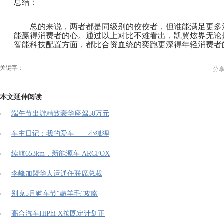
总结：
总的来说，两者都是同级别的佼佼者，但谁能满足更多
能赢得消费者的心。通过以上对比不难看出，凯翼炫界无论
智能科技配置方面，都比合资血统的奕跑更深得年轻消费者
关键字：
分
本文延伸阅读
端午节出游精致豪华座驾50万元
车主日记：我的爱车——小狐狸
续航653km，新能源车 ARCFOX
李峰加盟华人运通任联席总裁
别克5月购车节“薅羊毛”攻略
高合汽车HiPhi X按既定计划正