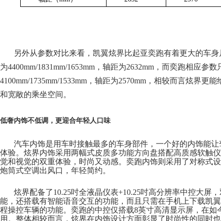
另外从参数对比来看，凯翼炫界比起亚奕跑有着更大的车身
为
4400mm/1831mm/1653mm，轴距为2632mm，而奕跑相应参
4100mm/1735mm/1533mm，轴距为2570mm，相较而言炫
和宽敞的乘坐空间。
低奢内饰不低调，更迎合年轻人口味
汽车内饰是用车时接触最多的车身部件，一个好的内饰能让
体验。炫界内饰采用两幅式皮质多功能方向盘搭配高质感软触仪
觉和视觉的双重体验，时尚又动感。
奕跑内饰
则
采用了对称式设
炮筒式空调出风口，年轻简约。
炫界配备了
10.25吋全液晶仪表+10.25吋高分辨率中控大
能，还搭载有智能语音交互的功能，而且只需在手机上下载凯翼
程操控车辆的功能。奕跑的中控仅搭载8英寸高清显示屏，在如
用。整体相较而言，炫界在内饰设计方面彰显了时尚性的同时也