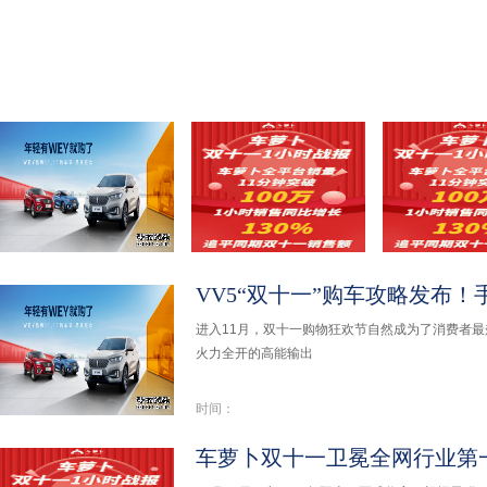
VV5“双十一”购车
车萝卜双十一卫冕
车萝卜双十
攻
全网
全网
进入11月，双十一购物狂欢节自然成为了消费者
火力全开的高能输出
时间：
车萝卜双十一卫冕全网行业第