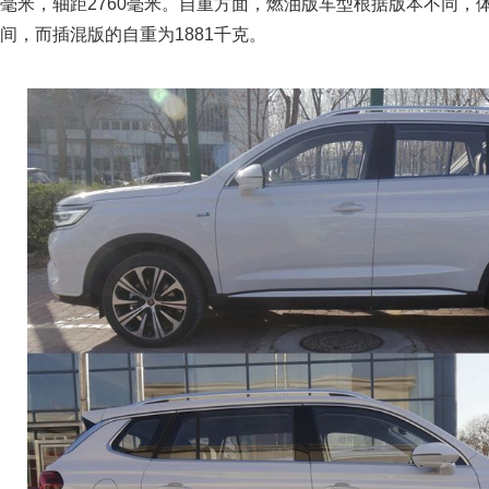
毫米，轴距2760毫米。自重方面，燃油版车型根据版本不同，体重在
间，而插混版的自重为1881千克。